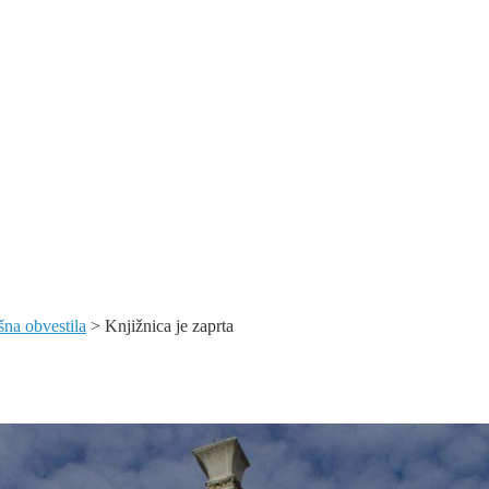
istika
šna obvestila
>
Knjižnica je zaprta