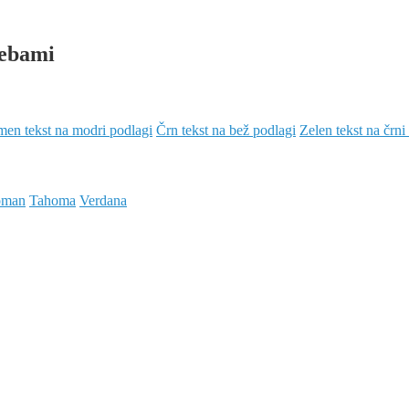
rebami
en tekst na modri podlagi
Črn tekst na bež podlagi
Zelen tekst na črni
oman
Tahoma
Verdana