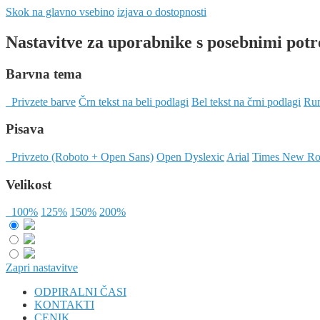
Skok na glavno vsebino
izjava o dostopnosti
Nastavitve za uporabnike s posebnimi pot
Barvna tema
Privzete barve
Črn tekst na beli podlagi
Bel tekst na črni podlagi
Rum
Pisava
Privzeto (Roboto + Open Sans)
Open Dyslexic
Arial
Times New R
Velikost
100%
125%
150%
200%
Zapri nastavitve
ODPIRALNI ČASI
KONTAKTI
CENIK