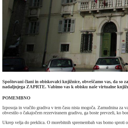
Spoštovani člani in obiskovalci knjižnice, obveščamo vas, da so z
nadaljnjega ZAPRTE. Vabimo vas k obisku naše virtualne knjižn
POMEMBNO
Izposoja in vračilo gradiva v tem času nista mogoča. Zamudnina za vaše
obvestilo o čakajočem rezerviranem gradivu, ga boste prevzeli, ko b
Ukrep velja do preklica. O morebitnih spremembah vas bomo sproti o