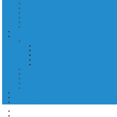
Za otroke
Za mladino
Za odrasle
Za seniorje
Za učitelje/vzgojitelje
Ostale storitve
Potujoča knjižnica
Domoznanstvo
Spominska soba Alojza Kocjančiča
Od pastirčka do dušnega pastirja
Predanost duhovniškemu poklicu
Spominska soba Alojza Kocjančiča
Prvi poet slovenske Istre
Fotogalerija
Domoznansko območje
Portali z domoznansko vsebino
Album Kopra – utrip mesta skozi čas
Domoznanske knjižne zbirke
Predavanja, razstave, bibliopedagoška dejavnost in public
Obvestila
KUV+ / Šola v kulturi
Izjava o varstvu osebnih podatkov
ODPIRALNI ČASI
KONTAKTI