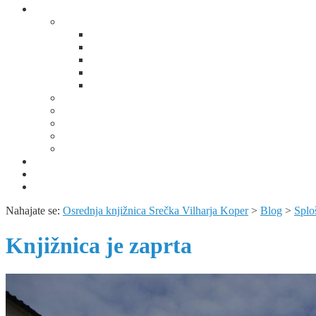
Domoznanstvo
Spominska soba Alojza Kocjančiča
Od pastirčka do dušnega pastirja
Predanost duhovniškemu poklicu
Spominska soba Alojza Kocjančiča
Prvi poet slovenske Istre
Fotogalerija
Domoznansko območje
Portali z domoznansko vsebino
Album Kopra – utrip mesta skozi čas
Domoznanske knjižne zbirke
Predavanja, razstave, bibliopedagoška dejavnost in public
Obvestila
KUV+ / Šola v kulturi
Izjava o varstvu osebnih podatkov
Nahajate se:
Osrednja knjižnica Srečka Vilharja Koper
>
Blog
>
Splo
Knjižnica je zaprta