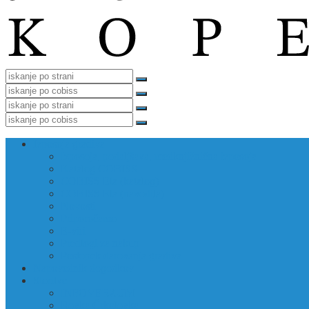
Izposoja gradiva
Izposoja, podaljšava, medknjižnična izposoja
Katalog COBISS
COBISS Ela (katalog)
COBISS Ela (navodila)
Novosti
Priporočamo
E-viri
Predlogi za nakup
Postopek darovanja gradiva
Napovednik dogodkov
Storitve
INFOVERZUM
Rovka Črkolovka