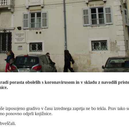
aradi porasta obolelih s koronavirusom in v skladu z navodili pris
ice.
 izposojeno gradivo v času izrednega zaprtja ne bo tekla. Prav tako so 
omo ponovno odprli knjižnice.
bveščali.