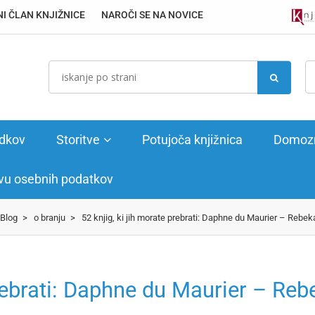
I ČLAN KNJIŽNICE
NAROČI SE NA NOVICE
dkov
Storitve
Potujoča knjižnica
Domoz
tvu osebnih podatkov
Blog
>
o branju
>
52 knjig, ki jih morate prebrati: Daphne du Maurier – Rebek
prebrati: Daphne du Maurier – Reb