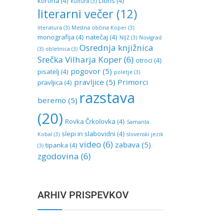
korona
(4)
Libris
(4)
kultura
(3)
literarni večer
(12)
literatura
(3)
Mestna občina Koper
(3)
monografija
(4)
natečaj
(4)
NIJZ
(3)
Novigrad
Osrednja knjižnica
(3)
obletnica
(3)
Srečka Vilharja Koper
(6)
otroci
(4)
pogovor
(5)
pisatelj
(4)
poletje
(3)
pravljice
(5)
Primorci
pravljica
(4)
razstava
beremo
(5)
(20)
Rovka Črkolovka
(4)
Samanta
slepi in slabovidni
(4)
Kobal
(3)
slovenski jezik
video
(6)
zabava
(5)
tipanka
(4)
(3)
zgodovina
(6)
ARHIV PRISPEVKOV