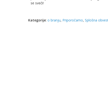
se sveči!
Kategorije
:
o branju
,
Priporočamo
,
Splošna obvest