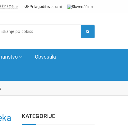
Prilagoditev strani
nanstvo
Obvestila
a
eka
KATEGORIJE