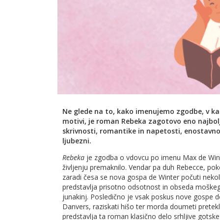
Ne glede na to, kako imenujemo zgodbe, v kater
motivi, je roman Rebeka zagotovo eno najboljš
skrivnosti, romantike in napetosti, enostavn
ljubezni.
Rebeka
je zgodba o vdovcu po imenu Max de Winte
življenju premaknilo. Vendar pa duh Rebecce, pok
zaradi česa se nova gospa de Winter počuti nekolik
predstavlja prisotno odsotnost in obseda moškeg
junakinj. Posledično je vsak poskus nove gospe de 
Danvers, raziskati hišo ter morda doumeti pretek
predstavlja ta roman klasično delo srhljive gotske l