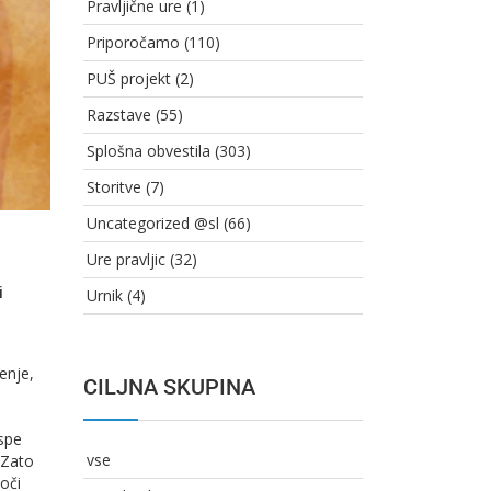
Pravljične ure
(1)
Priporočamo
(110)
PUŠ projekt
(2)
Razstave
(55)
Splošna obvestila
(303)
Storitve
(7)
Uncategorized @sl
(66)
Ure pravljic
(32)
i
Urnik
(4)
enje,
CILJNA SKUPINA
ospe
vse
 Zato
joči