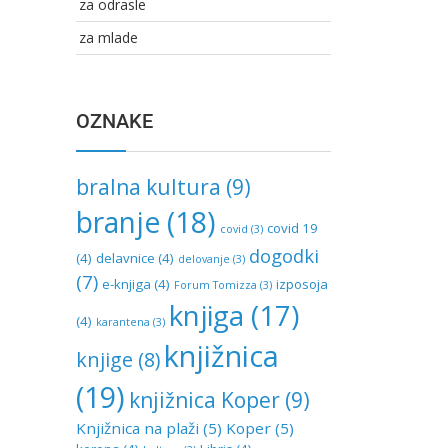
za odrasle
za mlade
OZNAKE
bralna kultura
(9)
branje
(18)
covid 19
covid
(3)
dogodki
(4)
delavnice
(4)
delovanje
(3)
(7)
e-knjiga
(4)
izposoja
Forum Tomizza
(3)
knjiga
(17)
(4)
karantena
(3)
knjižnica
knjige
(8)
(19)
knjižnica Koper
(9)
Knjižnica na plaži
(5)
Koper
(5)