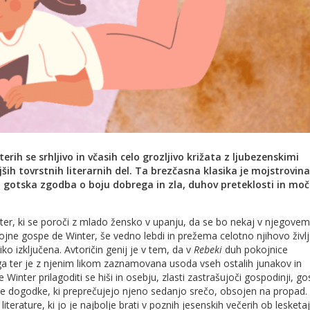
ih se srhljivo in včasih celo grozljivo križata z ljubezenskimi
ih tovrstnih literarnih del. Ta brezčasna klasika je mojstrovina
o gotska zgodba o boju dobrega in zla, duhov preteklosti in moč
r, ki se poroči z mlado žensko v upanju, da se bo nekaj v njegovem
ojne gospe de Winter, še vedno lebdi in prežema celotno njihovo življ
o izključena. Avtoričin genij je v tem, da v
Rebeki
duh pokojnice
a ter je z njenim likom zaznamovana usoda vseh ostalih junakov in
Winter prilagoditi se hiši in osebju, zlasti zastrašujoči gospodinji, g
le dogodke, ki preprečujejo njeno sedanjo srečo, obsojen na propad.
iterature, ki jo je najbolje brati v poznih jesenskih večerih ob lesketa