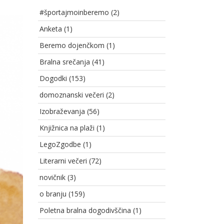
#športajmoinberemo
(2)
Anketa
(1)
Beremo dojenčkom
(1)
Bralna srečanja
(41)
Dogodki
(153)
domoznanski večeri
(2)
Izobraževanja
(56)
Knjižnica na plaži
(1)
LegoZgodbe
(1)
Literarni večeri
(72)
novičnik
(3)
o branju
(159)
Poletna bralna dogodivščina
(1)