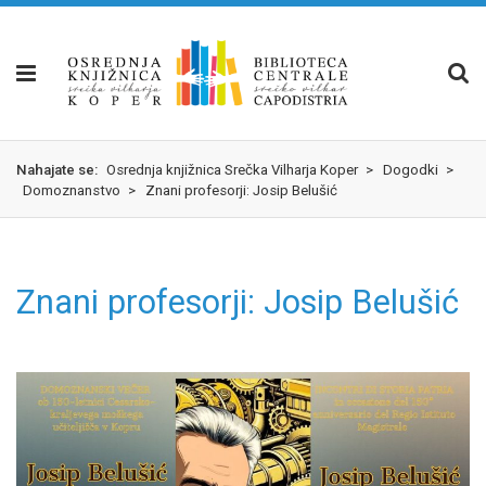
Skok
izjava
na
o
glavno
dostopnosti
vsebino
Nahajate se:
Osrednja knjižnica Srečka Vilharja Koper
>
Dogodki
>
Domoznanstvo
>
Znani profesorji: Josip Belušić
Znani profesorji: Josip Belušić