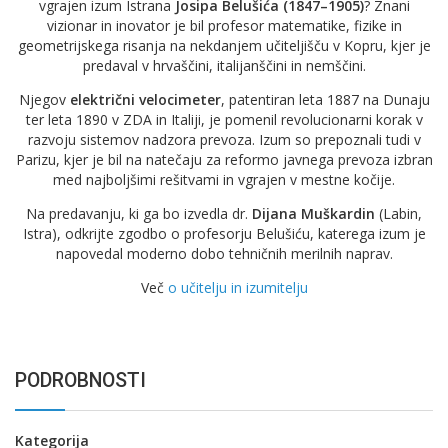
vgrajen izum Istrana
Josipa Belušića (1847–1905)
? Znani
vizionar in inovator je bil profesor matematike, fizike in
geometrijskega risanja na nekdanjem učiteljišču v Kopru, kjer je
predaval v hrvaščini, italijanščini in nemščini.
Njegov
električni velocimeter
, patentiran leta 1887 na Dunaju
ter leta 1890 v ZDA in Italiji, je pomenil revolucionarni korak v
razvoju sistemov nadzora prevoza. Izum so prepoznali tudi v
Parizu, kjer je bil na natečaju za reformo javnega prevoza izbran
med najboljšimi rešitvami in vgrajen v mestne kočije.
Na predavanju, ki ga bo izvedla dr.
Dijana Muškardin
(Labin,
Istra), odkrijte zgodbo o profesorju Belušiću, katerega izum je
napovedal moderno dobo tehničnih merilnih naprav.
Več
o učitelju in izumitelju
PODROBNOSTI
Kategorija