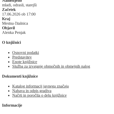
Namenjeno
mladi, odrasli, starejši
Začetek
17.06.2026 ob 17:00
Kraj
Mestna čitalnica
Objavil
Alenka Penjak
O knjižnici
Osnovni podatki
Predstavitev
Enote knjižnice
Služba za izvajanje območnih in obmejnih nalog
Dokumenti knjižnice
Katalog informacij javnega značaja
Nabava in odpis gradiva
Načrti in poročila o delu knjižnice
Informacije