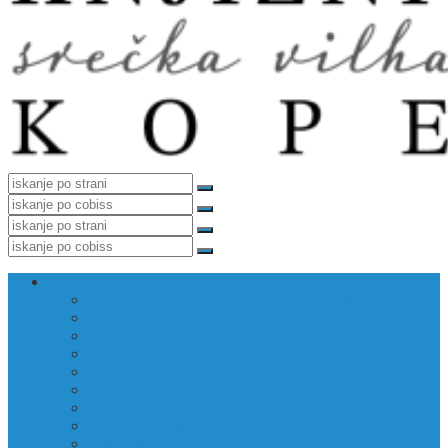
Izposoja gradiva
Izposoja, podaljšava, medknjižnična izposoja
Katalog COBISS
COBISS Ela (katalog)
COBISS Ela (navodila)
Novosti
Priporočamo
E-viri
Predlogi za nakup
Postopek darovanja gradiva