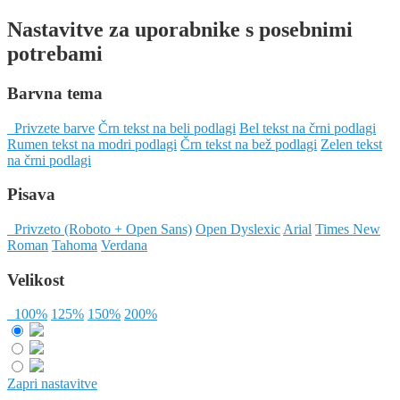
Skok
izjava
Nastavitve za uporabnike s posebnimi
na
o
potrebami
glavno
dostopnosti
vsebino
Barvna tema
Privzete barve
Črn tekst na beli podlagi
Bel tekst na črni podlagi
Rumen tekst na modri podlagi
Črn tekst na bež podlagi
Zelen tekst
na črni podlagi
Pisava
Privzeto (Roboto + Open Sans)
Open Dyslexic
Arial
Times New
Roman
Tahoma
Verdana
Velikost
100%
125%
150%
200%
Zapri nastavitve