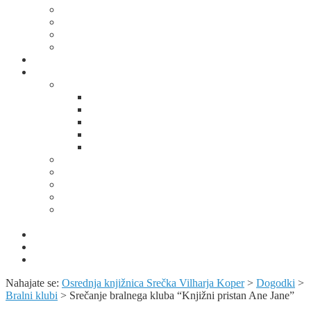
Za odrasle
Za seniorje
Za učitelje/vzgojitelje
Ostale storitve
Potujoča knjižnica
Domoznanstvo
Spominska soba Alojza Kocjančiča
Od pastirčka do dušnega pastirja
Predanost duhovniškemu poklicu
Spominska soba Alojza Kocjančiča
Prvi poet slovenske Istre
Fotogalerija
Domoznansko območje
Portali z domoznansko vsebino
Album Kopra – utrip mesta skozi čas
Domoznanske knjižne zbirke
Predavanja, razstave, bibliopedagoška dejavnost in
publicistika
Obvestila
KUV+ / Šola v kulturi
Izjava o varstvu osebnih podatkov
Nahajate se:
Osrednja knjižnica Srečka Vilharja Koper
>
Dogodki
>
Bralni klubi
>
Srečanje bralnega kluba “Knjižni pristan Ane Jane”