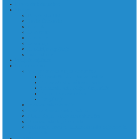
Napovednik dogodkov
Storitve
INFOVERZUM
Rovka Črkolovka
Za otroke
Za mladino
Za odrasle
Za seniorje
Za učitelje/vzgojitelje
Ostale storitve
Potujoča knjižnica
Domoznanstvo
Spominska soba Alojza Kocjančiča
Od pastirčka do dušnega pastirja
Predanost duhovniškemu poklicu
Spominska soba Alojza Kocjančiča
Prvi poet slovenske Istre
Fotogalerija
Domoznansko območje
Portali z domoznansko vsebino
Album Kopra – utrip mesta skozi čas
Domoznanske knjižne zbirke
Predavanja, razstave, bibliopedagoška dejavnost in
publicistika
Obvestila