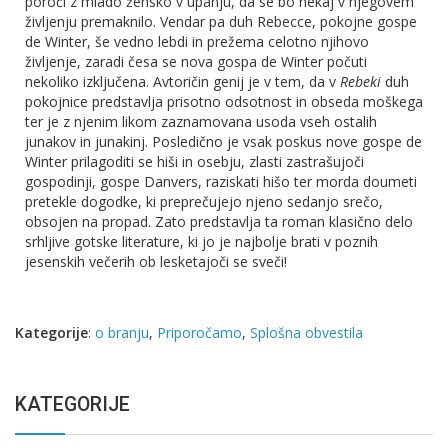
poroči z mlado žensko v upanju, da se bo nekaj v njegovem
življenju premaknilo. Vendar pa duh Rebecce, pokojne gospe
de Winter, še vedno lebdi in prežema celotno njihovo
življenje, zaradi česa se nova gospa de Winter počuti
nekoliko izključena. Avtoričin genij je v tem, da v
Rebeki
duh
pokojnice predstavlja prisotno odsotnost in obseda moškega
ter je z njenim likom zaznamovana usoda vseh ostalih
junakov in junakinj. Posledično je vsak poskus nove gospe de
Winter prilagoditi se hiši in osebju, zlasti zastrašujoči
gospodinji, gospe Danvers, raziskati hišo ter morda doumeti
pretekle dogodke, ki preprečujejo njeno sedanjo srečo,
obsojen na propad. Zato predstavlja ta roman klasično delo
srhljive gotske literature, ki jo je najbolje brati v poznih
jesenskih večerih ob lesketajoči se sveči!
Kategorije
:
o branju
,
Priporočamo
,
Splošna obvestila
KATEGORIJE