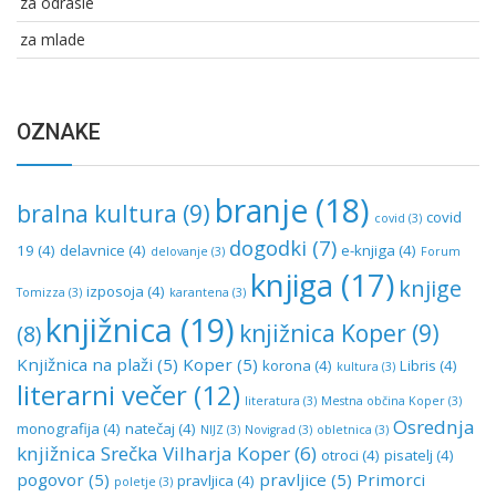
za odrasle
za mlade
OZNAKE
branje
(18)
bralna kultura
(9)
covid
covid
(3)
dogodki
(7)
19
(4)
delavnice
(4)
e-knjiga
(4)
delovanje
(3)
Forum
knjiga
(17)
knjige
izposoja
(4)
Tomizza
(3)
karantena
(3)
knjižnica
(19)
knjižnica Koper
(9)
(8)
Knjižnica na plaži
(5)
Koper
(5)
korona
(4)
Libris
(4)
kultura
(3)
literarni večer
(12)
literatura
(3)
Mestna občina Koper
(3)
Osrednja
monografija
(4)
natečaj
(4)
NIJZ
(3)
Novigrad
(3)
obletnica
(3)
knjižnica Srečka Vilharja Koper
(6)
otroci
(4)
pisatelj
(4)
pogovor
(5)
pravljice
(5)
Primorci
pravljica
(4)
poletje
(3)