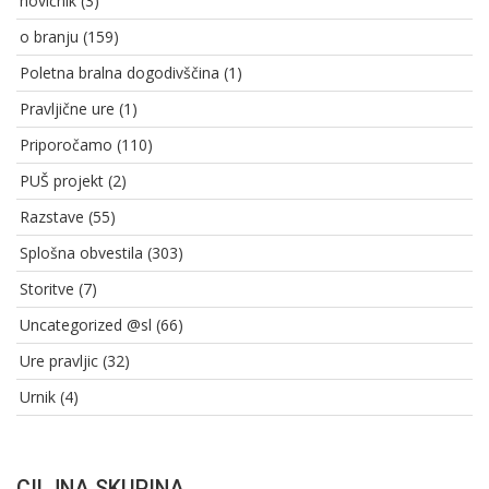
novičnik
(3)
o branju
(159)
Poletna bralna dogodivščina
(1)
Pravljične ure
(1)
Priporočamo
(110)
PUŠ projekt
(2)
Razstave
(55)
Splošna obvestila
(303)
Storitve
(7)
Uncategorized @sl
(66)
Ure pravljic
(32)
Urnik
(4)
CILJNA SKUPINA