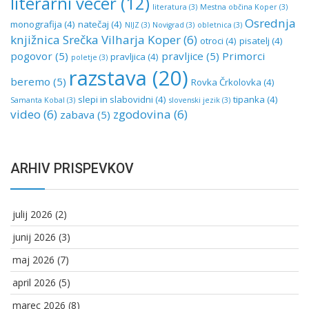
literarni večer
(12)
literatura
(3)
Mestna občina Koper
(3)
Osrednja
monografija
(4)
natečaj
(4)
NIJZ
(3)
Novigrad
(3)
obletnica
(3)
knjižnica Srečka Vilharja Koper
(6)
otroci
(4)
pisatelj
(4)
pogovor
(5)
pravljice
(5)
Primorci
pravljica
(4)
poletje
(3)
razstava
(20)
beremo
(5)
Rovka Črkolovka
(4)
slepi in slabovidni
(4)
tipanka
(4)
Samanta Kobal
(3)
slovenski jezik
(3)
video
(6)
zgodovina
(6)
zabava
(5)
ARHIV PRISPEVKOV
julij 2026
(2)
junij 2026
(3)
maj 2026
(7)
april 2026
(5)
marec 2026
(8)