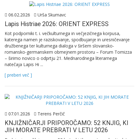
06.02.2026
Urša Skumavc
Lapis Histriae 2026: ORIENT EXPRESS
Kot podporniki t. i. večkulturnega in večjezičnega korpusa,
katerega namen je raziskovanje, spodbujanje in uresničevanje
družbenega ter kulturnega dialoga v širšem slovansko-
romansko-germanskem obmejnem prostoru – Forum Tomizza
– širimo novico o odprtju 21. Mednarodnega literarnega
natečaja Lapis Hi ...
[ preberi več ]
07.01.2026
Terens Perčič
KNJIŽNIČARJI PRIPOROČAMO: 52 KNJIG, KI
JIH MORATE PREBRATI V LETU 2026