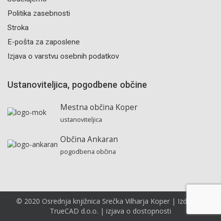
Politika zasebnosti
Stroka
E-pošta za zaposlene
Izjava o varstvu osebnih podatkov
Ustanoviteljica, pogodbene občine
Mestna občina Koper
ustanoviteljica
Občina Ankaran
pogodbena občina
© 2020 Osrednja knjižnica Srečka Vilharja Koper | Izdelava:
TrueCAD d.o.o. |
izjava o dostopnosti