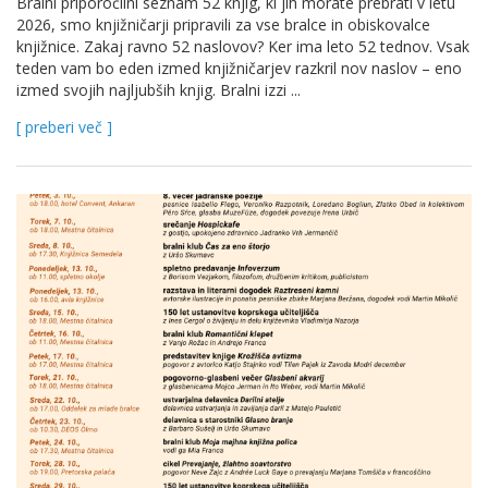
Bralni priporočilni seznam 52 knjig, ki jih morate prebrati v letu
2026, smo knjižničarji pripravili za vse bralce in obiskovalce
knjižnice. Zakaj ravno 52 naslovov? Ker ima leto 52 tednov. Vsak
teden vam bo eden izmed knjižničarjev razkril nov naslov – eno
izmed svojih najljubših knjig. Bralni izzi ...
[ preberi več ]