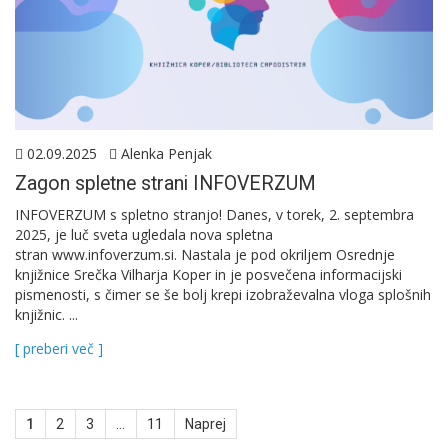
02.09.2025
Alenka Penjak
Zagon spletne strani INFOVERZUM
INFOVERZUM s spletno stranjo! Danes, v torek, 2. septembra
2025, je luč sveta ugledala nova spletna
stran www.infoverzum.si. Nastala je pod okriljem Osrednje
knjižnice Srečka Vilharja Koper in je posvečena informacijski
pismenosti, s čimer se še bolj krepi izobraževalna vloga splošnih
knjižnic. ...
[ preberi več ]
Številčenje
1
2
3
…
11
Naprej
prispevkov