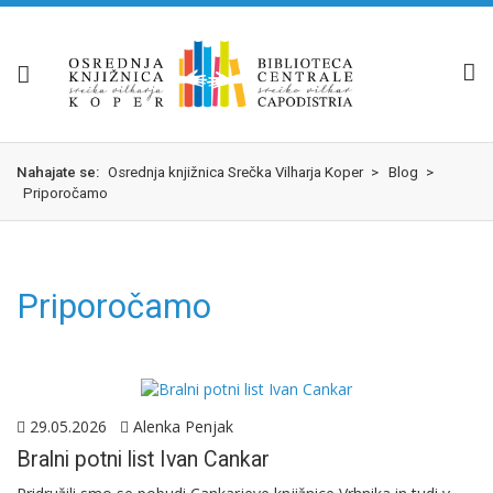
Skok
izjava
na
o
glavno
dostopnosti
vsebino
Nahajate se:
Osrednja knjižnica Srečka Vilharja Koper
>
Blog
>
Priporočamo
Priporočamo
29.05.2026
Alenka Penjak
Bralni potni list Ivan Cankar