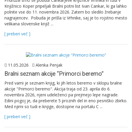
Pridružili smo se pobudi Cankarjeve knjižnice Vrhnika in tudi v
Knjižnico Koper pripeljali Bralni potni list Ivan Cankar, ki ga lahko
polnite vse do 11. novembra 2026. Zatem bo sledilo žrebanje
nagrajencev. Pobuda je prišla iz Vrhnike, saj je to rojstno mesto
velikana slovenske knjiž ...
[ preberi več ]
11.05.2026
Alenka Penjak
Bralni seznam akcije “Primorci beremo”
Pred vami je seznam knjig, ki jih letos beremo v sklopu bralne
akcije "Primorci beremo". Akcija traja od 23. aprila do 6.
novembra 2026, njeni udeleženci pa prejmejo lepe nagrade.
Edini pogoj je, da preberete 5 proznih del in eno pesniško zbirko.
Med njimi so tudi e-knjige, dostopne na portalu C ...
[ preberi več ]