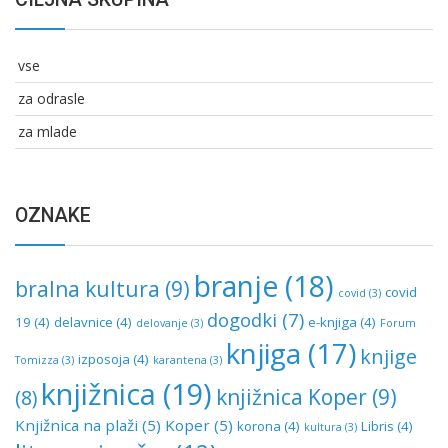
vse
za odrasle
za mlade
OZNAKE
branje
(18)
bralna kultura
(9)
covid
covid
(3)
dogodki
(7)
19
(4)
delavnice
(4)
e-knjiga
(4)
delovanje
(3)
Forum
knjiga
(17)
knjige
izposoja
(4)
Tomizza
(3)
karantena
(3)
knjižnica
(19)
knjižnica Koper
(9)
(8)
Knjižnica na plaži
(5)
Koper
(5)
korona
(4)
Libris
(4)
kultura
(3)