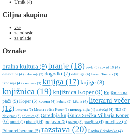
Urnik
(4)
Ciljna skupina
vse
za odrasle
za mlade
Oznake
branje
(18)
bralna kultura
(9)
covid 19
(4)
covid
(3)
dogodki
(7)
delavnice
(4)
e-knjiga
(4)
delovanje
(3)
Forum Tomizza
(3)
knjiga
(17)
knjige
(8)
izposoja
(4)
karantena
(3)
knjižnica
(19)
knjižnica Koper
(9)
Knjižnica na
literarni večer
plaži
(5)
Koper
(5)
korona
(4)
Libris
(4)
kultura
(3)
(12)
monografija
(4)
natečaj
(4)
literatura
(3)
Mestna občina Koper
(3)
NIJZ
(3)
Osrednja knjižnica Srečka Vilharja Koper
Novigrad
(3)
obletnica
(3)
(6)
pogovor
(5)
pravljice
(5)
otroci
(4)
pisatelj
(4)
pravljica
(4)
poletje
(3)
razstava
(20)
Primorci beremo
(5)
Rovka Črkolovka
(4)