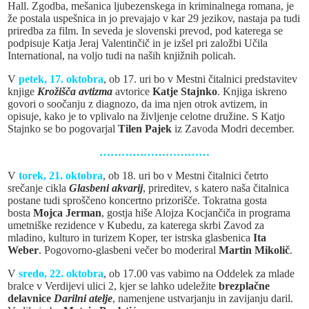
Hall. Zgodba, mešanica ljubezenskega in kriminalnega romana, je
že postala uspešnica in jo prevajajo v kar 29 jezikov, nastaja pa tudi
priredba za film. In seveda je slovenski prevod, pod katerega se
podpisuje Katja Jeraj Valentinčič in je izšel pri založbi Učila
International, na voljo tudi na naših knjižnih policah.
V
petek, 17. oktobra
, ob 17. uri bo v Mestni čitalnici predstavitev
knjige
Krožišča avtizma
avtorice
Katje Stajnko
. Knjiga iskreno
govori o soočanju z diagnozo, da ima njen otrok avtizem, in
opisuje, kako je to vplivalo na življenje celotne družine. S Katjo
Stajnko se bo pogovarjal
Tilen Pajek
iz Zavoda Modri december.
…………………………
V
torek, 21. oktobra
, ob 18. uri bo v Mestni čitalnici četrto
srečanje cikla
Glasbeni akvarij
, prireditev, s katero naša čitalnica
postane tudi sproščeno koncertno prizorišče. Tokratna gosta
bosta
Mojca Jerman
, gostja hiše Alojza Kocjančiča in programa
umetniške rezidence v Kubedu, za katerega skrbi Zavod za
mladino, kulturo in turizem Koper, ter istrska glasbenica
Ita
Weber
. Pogovorno-glasbeni večer bo moderiral
Martin Mikolič
.
V
sredo, 22. oktobra
, ob 17.00 vas vabimo na Oddelek za mlade
bralce v Verdijevi ulici 2, kjer se lahko udeležite
brezplačne
delavnice
Darilni atelje
, namenjene ustvarjanju in zavijanju daril.