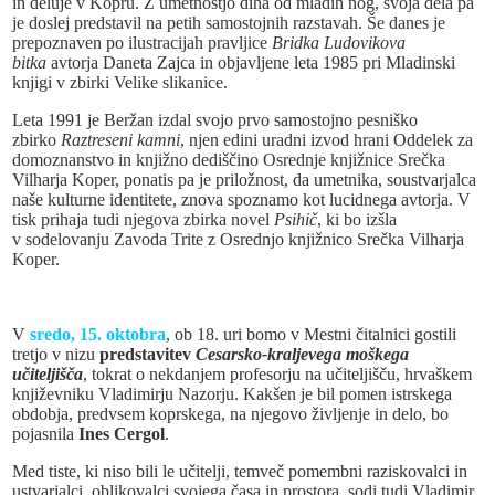
in deluje v Kopru. Z umetnostjo diha od mladih nog, svoja dela pa
je doslej predstavil na petih samostojnih razstavah. Še danes je
prepoznaven po ilustracijah pravljice
Bridka Ludovikova
bitka
avtorja Daneta Zajca in objavljene leta 1985 pri Mladinski
knjigi v zbirki Velike slikanice.
Leta 1991 je Beržan izdal svojo prvo samostojno pesniško
zbirko
Raztreseni kamni
, njen edini uradni izvod hrani Oddelek za
domoznanstvo in knjižno dediščino Osrednje knjižnice Srečka
Vilharja Koper, ponatis pa je priložnost, da umetnika, soustvarjalca
naše kulturne identitete, znova spoznamo kot lucidnega avtorja. V
tisk prihaja tudi njegova zbirka novel
Psihič
, ki bo izšla
v sodelovanju Zavoda Trite z Osrednjo knjižnico Srečka Vilharja
Koper.
V
sredo, 15. oktobra
, ob 18. uri bomo v Mestni čitalnici gostili
tretjo v nizu
predstavitev
Cesarsko-kraljevega moškega
učiteljišča
, tokrat o nekdanjem profesorju na učiteljišču, hrvaškem
književniku Vladimirju Nazorju. Kakšen je bil pomen istrskega
obdobja, predvsem koprskega, na njegovo življenje in delo, bo
pojasnila
Ines Cergol
.
Med tiste, ki niso bili le učitelji, temveč pomembni raziskovalci in
ustvarjalci, oblikovalci svojega časa in prostora, sodi tudi Vladimir