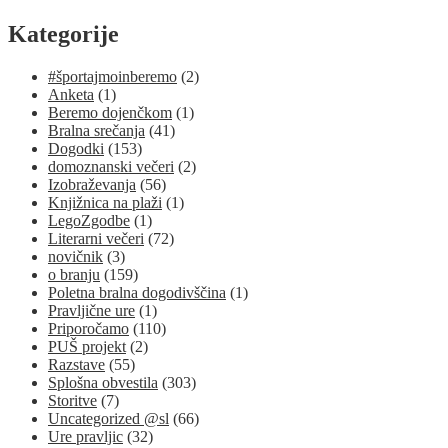
Kategorije
#športajmoinberemo
(2)
Anketa
(1)
Beremo dojenčkom
(1)
Bralna srečanja
(41)
Dogodki
(153)
domoznanski večeri
(2)
Izobraževanja
(56)
Knjižnica na plaži
(1)
LegoZgodbe
(1)
Literarni večeri
(72)
novičnik
(3)
o branju
(159)
Poletna bralna dogodivščina
(1)
Pravljične ure
(1)
Priporočamo
(110)
PUŠ projekt
(2)
Razstave
(55)
Splošna obvestila
(303)
Storitve
(7)
Uncategorized @sl
(66)
Ure pravljic
(32)