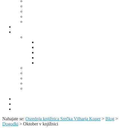
Za mladino
Za odrasle
Za seniorje
Za učitelje/vzgojitelje
Ostale storitve
Potujoča knjižnica
Domoznanstvo
Spominska soba Alojza Kocjančiča
Od pastirčka do dušnega pastirja
Predanost duhovniškemu poklicu
Spominska soba Alojza Kocjančiča
Prvi poet slovenske Istre
Fotogalerija
Domoznansko območje
Portali z domoznansko vsebino
Album Kopra – utrip mesta skozi čas
Domoznanske knjižne zbirke
Predavanja, razstave, bibliopedagoška dejavnost in
publicistika
Obvestila
KUV+ / Šola v kulturi
Izjava o varstvu osebnih podatkov
Nahajate se:
Osrednja knjižnica Srečka Vilharja Koper
>
Blog
>
Dogodki
>
Oktober v knjižnici