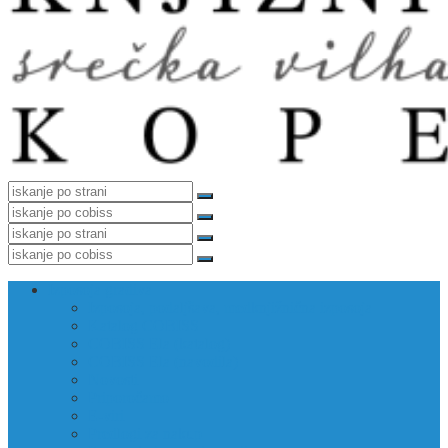
Izposoja gradiva
Izposoja, podaljšava, medknjižnična izposoja
Katalog COBISS
COBISS Ela (katalog)
COBISS Ela (navodila)
Novosti
Priporočamo
E-viri
Predlogi za nakup