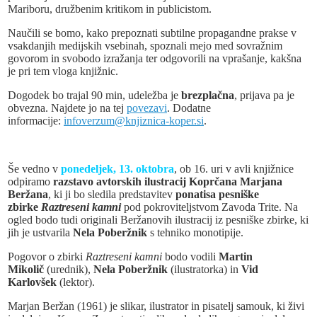
Mariboru, družbenim kritikom in publicistom.
Naučili se bomo, kako prepoznati subtilne propagandne prakse v
vsakdanjih medijskih vsebinah, spoznali mejo med sovražnim
govorom in svobodo izražanja ter odgovorili na vprašanje, kakšna
je pri tem vloga knjižnic.
Dogodek bo trajal 90 min, udeležba je
brezplačna
, prijava pa je
obvezna. Najdete jo na tej
povezavi
. Dodatne
informacije:
infoverzum@knjiznica-koper.si
.
Še vedno v
ponedeljek, 13. oktobra
, ob 16. uri v avli knjižnice
odpiramo
razstavo avtorskih ilustracij Koprčana Marjana
Beržana
, ki ji bo sledila predstavitev
ponatisa pesniške
zbirke
Raztreseni kamni
pod pokroviteljstvom Zavoda Trite. Na
ogled bodo tudi originali Beržanovih ilustracij iz pesniške zbirke, ki
jih je ustvarila
Nela Poberžnik
s tehniko monotipije.
Pogovor o zbirki
Raztreseni kamni
bodo vodili
Martin
Mikolič
(urednik),
Nela Poberžnik
(ilustratorka) in
Vid
Karlovšek
(lektor).
Marjan Beržan (1961) je slikar, ilustrator in pisatelj samouk, ki živi