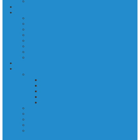
Postopek darovanja gradiva
Napovednik dogodkov
Storitve
INFOVERZUM
Rovka Črkolovka
Za otroke
Za mladino
Za odrasle
Za seniorje
Za učitelje/vzgojitelje
Ostale storitve
Potujoča knjižnica
Domoznanstvo
Spominska soba Alojza Kocjančiča
Od pastirčka do dušnega pastirja
Predanost duhovniškemu poklicu
Spominska soba Alojza Kocjančiča
Prvi poet slovenske Istre
Fotogalerija
Domoznansko območje
Portali z domoznansko vsebino
Album Kopra – utrip mesta skozi čas
Domoznanske knjižne zbirke
Predavanja, razstave, bibliopedagoška dejavnost in
publicistika