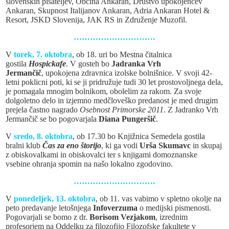
slovenskih pisateljev, Občina Ankaran, Društvo upokojencev
Ankaran, Skupnost Italijanov Ankaran, Adria Ankaran Hotel &
Resort, JSKD Slovenija, JAK RS in Združenje Muzofil.
…………………………
V
torek, 7. oktobra
, ob 18. uri bo Mestna čitalnica
gostila
Hospickafe
. V gosteh bo
Jadranka Vrh
Jermančič
, upokojena zdravnica izolske bolnišnice. V svoji 42-
letni poklicni poti, ki se ji pridružuje tudi 30 let prostovoljnega dela,
je pomagala mnogim bolnikom, obolelim za rakom. Za svoje
dolgoletno delo in izjemno medčloveško predanost je med drugim
prejela častno nagrado
Osebnost Primorske 2011
. Z Jadranko Vrh
Jermančič se bo pogovarjala
Diana Pungeršič
.
V
sredo, 8. oktobra
, ob 17.30 bo Knjižnica Semedela gostila
bralni klub
Čas za eno štorijo
, ki ga vodi
Urša Skumavc
in skupaj
z obiskovalkami in obiskovalci ter s knjigami domoznanske
vsebine ohranja spomin na našo lokalno zgodovino.
…………………………
V
ponedeljek, 13. oktobra
, ob 11. vas vabimo v spletno okolje na
peto predavanje letošnjega
Infoverzuma
o medijski pismenosti.
Pogovarjali se bomo z dr.
Borisom Vezjakom
, izrednim
profesorjem na Oddelku za filozofijo Filozofske fakultete v