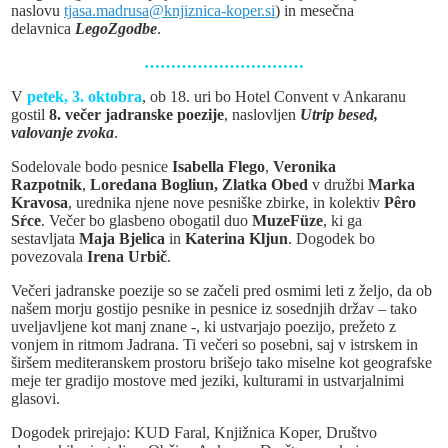
naslovu
tjasa.madrusa@knjiznica-koper.si
) in mesečna
delavnica
LegoZgodbe
.
…………………………
V
petek, 3. oktobra
, ob 18. uri bo Hotel Convent v Ankaranu
gostil
8. večer jadranske poezije
, naslovljen
Utrip besed,
valovanje zvoka
.
Sodelovale bodo pesnice
Isabella Flego
,
Veronika
Razpotnik
,
Loredana Bogliun, Zlatka Obed
v družbi
Marka
Kravosa
, urednika njene nove pesniške zbirke, in kolektiv
Pêro
Sŕce
. Večer bo glasbeno obogatil duo
MuzeFüze
, ki ga
sestavljata
Maja Bjelica
in
Katerina Kljun
. Dogodek bo
povezovala
Irena Urbič
.
Večeri jadranske poezije so se začeli pred osmimi leti z željo, da ob
našem morju gostijo pesnike in pesnice iz sosednjih držav – tako
uveljavljene kot manj znane -, ki ustvarjajo poezijo, prežeto z
vonjem in ritmom Jadrana. Ti večeri so posebni, saj v istrskem in
širšem mediteranskem prostoru brišejo tako miselne kot geografske
meje ter gradijo mostove med jeziki, kulturami in ustvarjalnimi
glasovi.
Dogodek prirejajo:
KUD Faral, Knjižnica Koper, Društvo