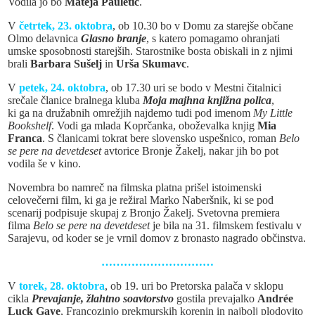
Vodila jo bo
Mateja Pauletić
.
V
četrtek, 23. oktobra
, ob 10.30 bo v Domu za starejše občane
Olmo delavnica
Glasno branje
, s katero pomagamo ohranjati
umske sposobnosti starejših. Starostnike bosta obiskali in z njimi
brali
Barbara Sušelj
in
Urša Skumavc
.
V
petek, 24. oktobra
, ob 17.30 uri se bodo v Mestni čitalnici
srečale članice bralnega kluba
Moja majhna knjižna polica
,
ki ga na družabnih omrežjih najdemo tudi pod imenom
My Little
Bookshelf
. Vodi ga mlada Koprčanka, oboževalka knjig
Mia
Franca
. S članicami tokrat bere slovensko uspešnico, roman
Belo
se pere na devetdeset
avtorice Bronje Žakelj, nakar jih bo pot
vodila še v kino.
Novembra bo namreč na filmska platna prišel istoimenski
celovečerni film, ki ga je režiral Marko Naberšnik, ki se pod
scenarij podpisuje skupaj z Bronjo Žakelj. Svetovna premiera
filma
Belo se pere na devetdeset
je bila na 31. filmskem festivalu v
Sarajevu, od koder se je vrnil domov z bronasto nagrado občinstva.
…………………………
V
torek, 28. oktobra
, ob 19. uri bo Pretorska palača v sklopu
cikla
Prevajanje, žlahtno soavtorstvo
gostila prevajalko
Andrée
Luck Gaye
, Francozinjo prekmurskih korenin in najbolj plodovito