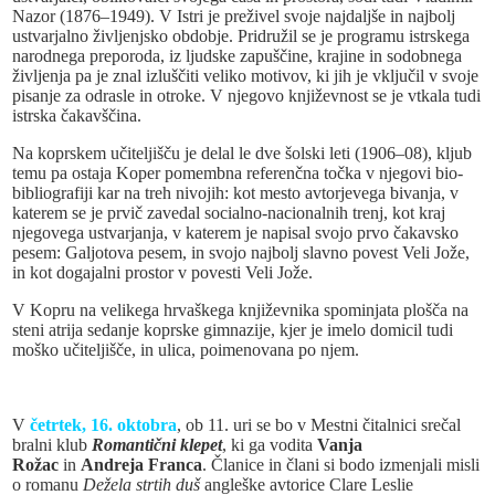
Nazor (1876–1949). V Istri je preživel svoje najdaljše in najbolj
ustvarjalno življenjsko obdobje. Pridružil se je programu istrskega
narodnega preporoda, iz ljudske zapuščine, krajine in sodobnega
življenja pa je znal izluščiti veliko motivov, ki jih je vključil v svoje
pisanje za odrasle in otroke. V njegovo književnost se je vtkala tudi
istrska čakavščina.
Na koprskem učiteljišču je delal le dve šolski leti (1906–08), kljub
temu pa ostaja Koper pomembna referenčna točka v njegovi bio-
bibliografiji kar na treh nivojih: kot mesto avtorjevega bivanja, v
katerem se je prvič zavedal socialno-nacionalnih trenj, kot kraj
njegovega ustvarjanja, v katerem je napisal svojo prvo čakavsko
pesem: Galjotova pesem, in svojo najbolj slavno povest Veli Jože,
in kot dogajalni prostor v povesti Veli Jože.
V Kopru na velikega hrvaškega književnika spominjata plošča na
steni atrija sedanje koprske gimnazije, kjer je imelo domicil tudi
moško učiteljišče, in ulica, poimenovana po njem.
V
četrtek, 16. oktobra
, ob 11. uri se bo v Mestni čitalnici srečal
bralni klub
Romantični klepet
, ki ga vodita
Vanja
Rožac
in
Andreja Franca
. Članice in člani si bodo izmenjali misli
o romanu
Dežela strtih duš
angleške avtorice Clare Leslie