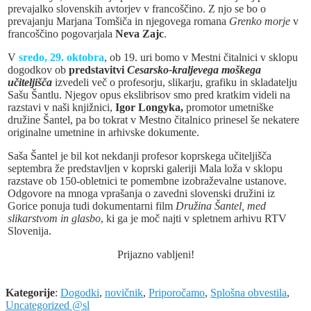
prevajalko slovenskih avtorjev v francoščino. Z njo se bo o
prevajanju Marjana Tomšiča in njegovega romana
Grenko morje
v
francoščino pogovarjala
Neva Zajc
.
V
sredo, 29. oktobra
, ob 19. uri bomo v Mestni čitalnici v sklopu
dogodkov ob
predstavitvi
Cesarsko-kraljevega moškega
učiteljišča
izvedeli več o profesorju, slikarju, grafiku in skladatelju
Sašu Šantlu. Njegov opus ekslibrisov smo pred kratkim videli na
razstavi v naši knjižnici,
Igor Longyka,
promotor umetniške
družine Šantel, pa bo tokrat v Mestno čitalnico prinesel še nekatere
originalne umetnine in arhivske dokumente.
Saša Šantel je bil kot nekdanji profesor koprskega učiteljišča
septembra že predstavljen v koprski galeriji Mala loža v sklopu
razstave ob 150-obletnici te pomembne izobraževalne ustanove.
Odgovore na mnoga vprašanja o zavedni slovenski družini iz
Gorice ponuja tudi dokumentarni film
Družina Šantel, med
slikarstvom in glasbo
, ki ga je moč najti v spletnem arhivu RTV
Slovenija.
Prijazno vabljeni!
Kategorije
:
Dogodki
,
novičnik
,
Priporočamo
,
Splošna obvestila
,
Uncategorized @sl