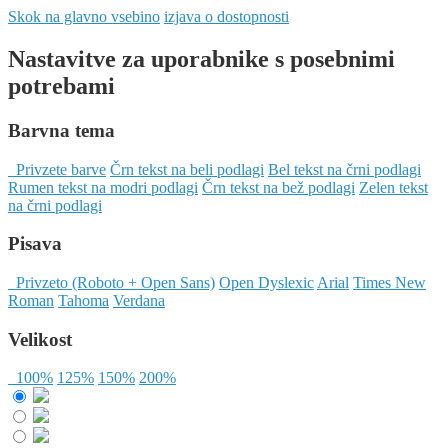
Skok na glavno vsebino
izjava o dostopnosti
Nastavitve za uporabnike s posebnimi
potrebami
Barvna tema
Privzete barve
Črn tekst na beli podlagi
Bel tekst na črni podlagi
Rumen tekst na modri podlagi
Črn tekst na bež podlagi
Zelen tekst
na črni podlagi
Pisava
Privzeto (Roboto + Open Sans)
Open Dyslexic
Arial
Times New
Roman
Tahoma
Verdana
Velikost
100%
125%
150%
200%