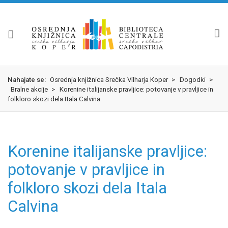
Skok
izjava
na
o
glavno
dostopnosti
vsebino
Nahajate se:
Osrednja knjižnica Srečka Vilharja Koper
>
Dogodki
>
Bralne akcije
>
Korenine italijanske pravljice: potovanje v pravljice in
folkloro skozi dela Itala Calvina
Korenine italijanske pravljice:
potovanje v pravljice in
folkloro skozi dela Itala
Calvina