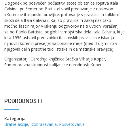
Dogodek bo posvečen počastitvi stote obletnice rojstva Itala
Calvina, pri čemer bo Battistel vodil predavanje z naslovom
»Korenine italijanske pravljice: potovanje v pravljice in folkloro
skozi dela Itala Calvina«. Kaj so pravljice in zakaj nas tako
močno fascinirajo? V iskanju odgovorov na ti uvodni vprašanji
se bo Paolo Battistel poglobil v mojstrska dela Itala Calvina, ki je
leta 1956 ustvaril prvo zbirko italijanskih pravljic in v iskanju
njihovih korenin presegel nacionalne meje (med drugimi so v
njegovih delih prisotne tudi istrske in dalmatinske pravljice).
Organizatorji: Osrednja knjižnica Srečka Vilharja Koper,
Samoupravna skupnost italijanske narodnosti Koper
PODROBNOSTI
Kategorija
Bralne akcije
,
Izobraževanja
,
Posvetovanje